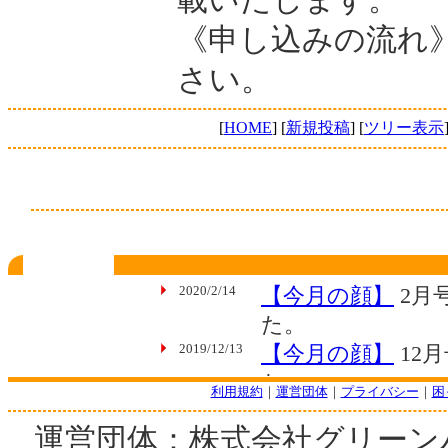
《申し込みの流れ
さい。
[
HOME
] [
新規投稿
] [
ツリー表示
利用規約
｜
運営団体
｜
プライバシー
｜
困
運営団体：株式会社グリーン