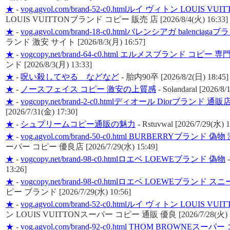
★
-
vog.agvol.com/brand-52-c0.htmlルイ ヴィトン LOUI
LOUIS VUITTONブランド コピー 販売 店 [2026/8/4(火) 16:33]
★
-
vog.agvol.com/brand-18-c0.htmlバレンシアガ balenci
ランド 激安 サイト [2026/8/3(月) 16:57]
★
-
vogcopy.net/brand-64-c0.html エルメスブランド コピー 専
ンド [2026/8/3(月) 13:33]
★
-
呪い殺してやる などなど
-
胎内90卒 [2026/8/2(日) 18:45]
★
-
ノースフェイス コピー 激安の上質感
-
Solandaral [2026/8/
★
-
vogcopy.net/brand-2-c0.htmlディオール Diorブランド 通販
[2026/7/31(金) 17:30]
★
-
シュプリームコピー通販の魅力
-
Rstuvwal [2026/7/29(水) 1
★
-
vog.agvol.com/brand-50-c0.html BURBERRYブランド 偽
ーパー コピー 優良店 [2026/7/29(水) 15:49]
★
-
vogcopy.net/brand-98-c0.htmlロエベ LOEWEブランド 偽物
13:26]
★
-
vogcopy.net/brand-98-c0.htmlロエベ LOEWEブランド 
ピー ブランド [2026/7/29(水) 10:56]
★
-
vog.agvol.com/brand-52-c0.htmlルイ ヴィトン LOUI
ン LOUIS VUITTONスーパー コピー 通販 優良 [2026/7/28(火) 1
★
-
vog.agvol.com/brand-92-c0.html THOM BROWNE