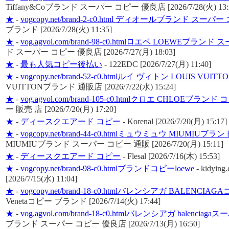
Tiffany&Coブランド スーパー コピー 優良店 [2026/7/28(火) 13:
★
-
vogcopy.net/brand-2-c0.html ディオールブランド スーパ
ブランド [2026/7/28(火) 11:35]
★
-
vog.agvol.com/brand-98-c0.htmlロエベ LOEWEブラ
ド スーパー コピー 優良店 [2026/7/27(月) 18:03]
★
-
最も人気コピー後払い
-
122EDC [2026/7/27(月) 11:40]
★
-
vogcopy.net/brand-52-c0.htmlルイ ヴィトン LOUIS V
VUITTONブランド 通販店 [2026/7/22(水) 15:24]
★
-
vog.agvol.com/brand-105-c0.htmlクロエ CHLOEブラン
ー 販売 店 [2026/7/20(月) 17:20]
★
-
ディースクエアード コピー
-
Korenal [2026/7/20(月) 15:17]
★
-
vogcopy.net/brand-44-c0.htmlミュウミュウ MIUMI
MIUMIUブランド スーパー コピー 通販 [2026/7/20(月) 15:11]
★
-
ディースクエアード コピー
-
Flesal [2026/7/16(木) 15:53]
★
-
vogcopy.net/brand-98-c0.htmlブランドコピーloewe
-
kidyin
[2026/7/15(水) 11:04]
★
-
vogcopy.net/brand-18-c0.htmlバレンシアガ BALENCI
Venetaコピー ブランド [2026/7/14(火) 17:44]
★
-
vog.agvol.com/brand-18-c0.htmlバレンシアガ balenci
ブランド スーパー コピー 優良店 [2026/7/13(月) 16:50]