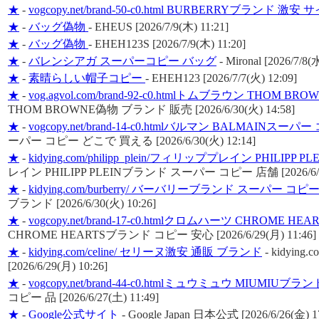
★
-
vogcopy.net/brand-50-c0.html BURBERRYブランド 激安 
★
-
バッグ偽物
-
EHEUS [2026/7/9(木) 11:21]
★
-
バッグ偽物
-
EHEH123S [2026/7/9(木) 11:20]
★
-
バレンシアガ スーパーコピー バッグ
-
Mironal [2026/7/8(水
★
-
素晴らしい帽子コピー
-
EHEH123 [2026/7/7(火) 12:09]
★
-
vog.agvol.com/brand-92-c0.htmlトムブラウン THOM
THOM BROWNE偽物 ブランド 販売 [2026/6/30(火) 14:58]
★
-
vogcopy.net/brand-14-c0.htmlバルマン BALMAINス
ーパー コピー どこで 買える [2026/6/30(火) 12:14]
★
-
kidying.com/philipp_plein/フィリッププレイン PHILI
レイン PHILIPP PLEINブランド スーパー コピー 店舗 [2026/6/30(
★
-
kidying.com/burberry/ バーバリーブランド スーパー コ
ブランド [2026/6/30(火) 10:26]
★
-
vogcopy.net/brand-17-c0.htmlクロムハーツ CHROME
CHROME HEARTSブランド コピー 安心 [2026/6/29(月) 11:46]
★
-
kidying.com/celine/ セリーヌ激安 通販 ブランド
-
kidying
[2026/6/29(月) 10:26]
★
-
vogcopy.net/brand-44-c0.htmlミュウミュウ MIUMIUブ
コピー 品 [2026/6/27(土) 11:49]
★
-
Google公式サイト
-
Google Japan 日本公式 [2026/6/26(金) 17