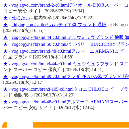
★
-
vog.agvol.com/brand-2-c0.htmlディオール DIORスー
コピー 安心 サイト [2026/6/25(木) 15:34]
★
-
死にたい
-
胎内90卒 [2026/6/24(水) 19:22]
★
-
kidying.com/cartier/ カルティエ偽 ブランド 通販
-
kidying
[2026/6/23(火) 16:55]
★
-
vogcopy.net/brand-44-c0.html ミュウミュウブランド 通販 
★
-
vogcopy.net/brand-50-c0.htmlバーバリー BURBERRY
★
-
vog.agvol.com/brand-48-c0.htmlアルマーニ ARMANI
商品 ブランド [2026/6/18(木) 14:58]
★
-
vog.agvol.com/brand-44-c0.html ミュウミュウブランド
ンド スーパー コピー 優良店 [2026/6/18(木) 14:51]
★
-
vogcopy.net/brand-49-c0.htmlプラダ PRADA偽 ブランド 
[2026/6/18(木) 12:17]
★
-
vog.agvol.com/brand-105-c0.htmlクロエ CHLOEコピー
ンド 通販 安心 [2026/6/17(水) 14:29]
★
-
vogcopy.net/brand-48-c0.htmlアルマーニ ARMANIス
パー コピー 安心 サイト [2026/6/17(水) 12:04]