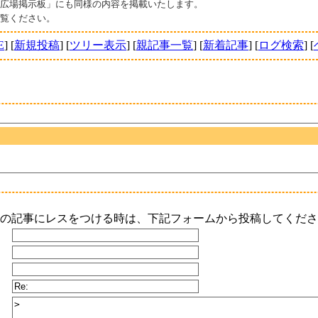
の広場掲示板」にも同様の内容を掲載いたします。
ご覧ください。
E
] [
新規投稿
] [
ツリー表示
] [
親記事一覧
] [
新着記事
] [
ログ検索
] [
の記事にレスをつける時は、下記フォームから投稿してくださ