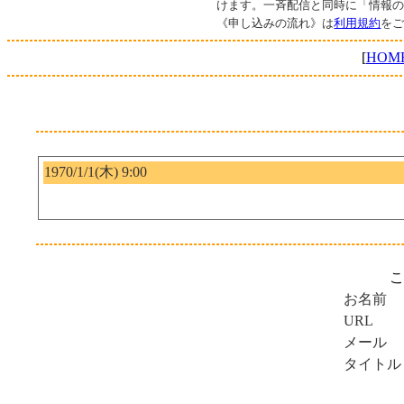
けます。一斉配信と同時に「情報
《申し込みの流れ》は
利用規約
を
[
HOM
1970/1/1(木) 9:00
こ
お名前
URL
メール
タイトル